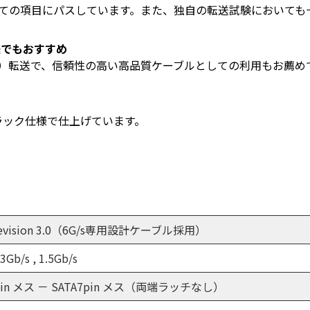
規格テスト全ての項目にパスしています。また、独自の転送試験におい
）転送でもおすすめ
/s（3.0G）転送で、信頼性の高い高品質ケーブルとしての利用もお薦
ラック仕様で仕上げています。
Revision 3.0（6G/s専用設計ケーブル採用）
 3Gb/s , 1.5Gb/s
pin メス － SATA7pin メス（両端ラッチなし）