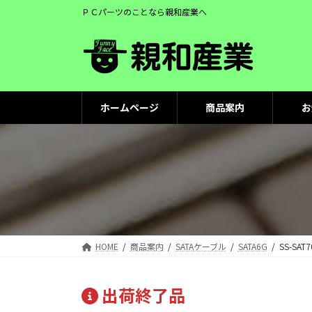
コ
ナ
ＰＣパーツのことなら親和産業へ
ン
ビ
テ
ゲ
ン
ー
ツ
シ
へ
ョ
ス
ン
ホームページ
商品案内
お
キ
に
ッ
移
プ
動
HOME
商品案内
SATAケーブル
SATA6G
SS-SAT7
出荷終了品