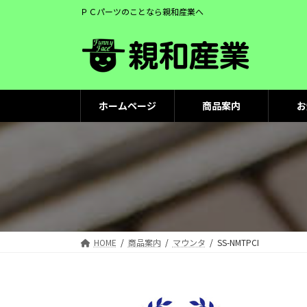
コ
ナ
ＰＣパーツのことなら親和産業へ
ン
ビ
テ
ゲ
ン
ー
ツ
シ
へ
ョ
ス
ン
ホームページ
商品案内
お
キ
に
ッ
移
プ
動
HOME
商品案内
マウンタ
SS-NMTPCI