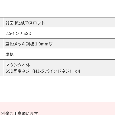
背面 拡張I/Oスロット
2.5インチSSD
亜鉛メッキ鋼板 1.0mm厚
準拠
マウンタ本体
SSD固定ネジ（M3x5 バインドネジ） x 4
。別途ご用意願います。