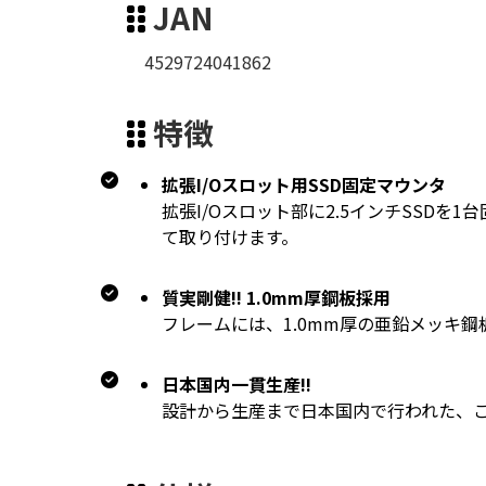
JAN
4529724041862
特徴
拡張I/Oスロット用SSD固定マウンタ
拡張I/Oスロット部に2.5インチSSD
て取り付けます。
質実剛健!! 1.0mm厚鋼板採用
フレームには、1.0mm厚の亜鉛メッキ
日本国内一貫生産!!
設計から生産まで日本国内で行われた、