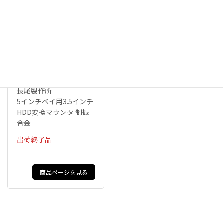
SS-NMT504D-B
長尾製作所
5インチベイ用3.5インチ
HDD変換マウンタ 制振
合金
出荷終了品
商品ページを見る