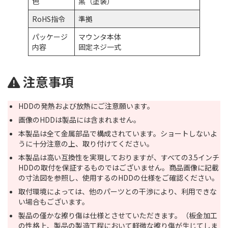
色
黒（塗装）
RoHS指令
準拠
パッケージ
マウンタ本体
内容
固定ネジ一式
注意事項
HDDの発熱および放熱にご注意願います。
画像のHDDは製品には含まれません。
本製品は全て金属部品で構成されています。ショートしないよ
うに十分注意の上、取り付けてください。
本製品は高い互換性を実現しておりますが、すべての3.5インチ
HDDの取付を保証するものではございません。商品画像に記載
の寸法図を参照し、使用するのHDDの仕様をご確認ください。
取付環境によっては、他のパーツとの干渉により、利用できな
い場合もございます。
製品の僅かな擦り傷は仕様とさせていただきます。（板金加工
の性格上、製品の製造工程において軽微な擦り傷が生じてしま