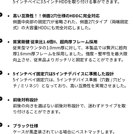
5インチベイに3.5インチHDDを取り付ける事ができます。
高い互換性！！側面2穴仕様のHDDに完全対応
側面中央部の固定穴が省略された、側面2穴タイプ（両端固定
式）の大容量HDDにも完全対応しました。
質実剛健 従来比1.6倍!!、超肉厚フレーム採用
従来型マウンタの1.0mm厚に対して、本製品では贅沢に超肉
厚1.6mm厚フレームを採用しました。強度・堅牢性を最大限
向上させ、従来品よりガッチリと固定することができます。
5インチベイ固定穴は5インチデバイスに準拠した設計
5インチベイ固定穴は、5インチデバイス準拠（穴数 / 穴ピッ
チ / ミリネジ）となっており、高い互換性を実現させました。
前後対称設計
前後の向きを選ばない前後対称設計で、迷わずドライブを取
り付けることができます。
ブラック仕様
ケースが黒塗装されている場合にベストマッチします。