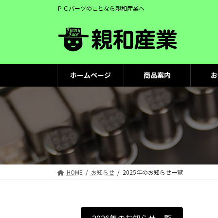
コ
ナ
ＰＣパーツのことなら親和産業へ
ン
ビ
テ
ゲ
ン
ー
ツ
シ
へ
ョ
ス
ン
ホームページ
商品案内
お
キ
に
ッ
移
プ
動
HOME
お知らせ
2025年のお知らせ一覧