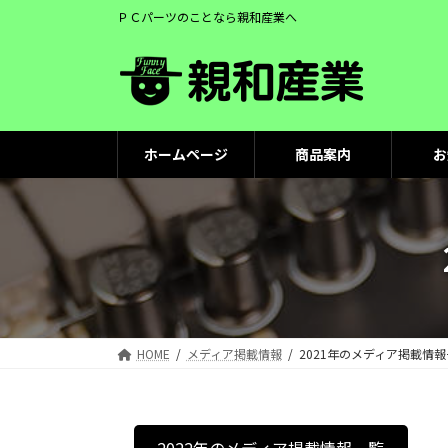
コ
ナ
ＰＣパーツのことなら親和産業へ
ン
ビ
テ
ゲ
ン
ー
ツ
シ
へ
ョ
ス
ン
ホームページ
商品案内
お
キ
に
ッ
移
プ
動
HOME
メディア掲載情報
2021年のメディア掲載情