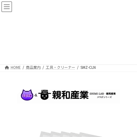
コ
ナ
ン
ビ
テ
ゲ
ン
ー
ツ
シ
へ
ョ
SMZ-CLN
ス
ン
キ
に
親和産業 グリスクリーニングシート
ッ
移
プ
動
HOME
商品案内
工具・クリーナー
SMZ-CLN