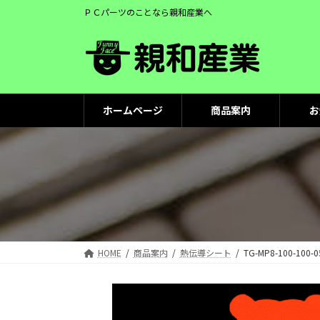
コ
ナ
ＰＣパーツのことなら親和産業へ
ン
ビ
テ
ゲ
ン
ー
ツ
シ
へ
ョ
ス
ン
ホームページ
商品案内
お
キ
に
ッ
移
プ
動
HOME
商品案内
熱伝導シート
TG-MP8-100-100-0