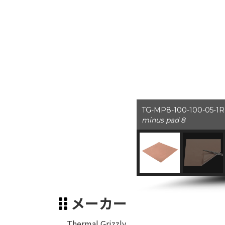
TG-MP8-100-100-05-1R（
minus pad 8
メーカー
Thermal Grizzly