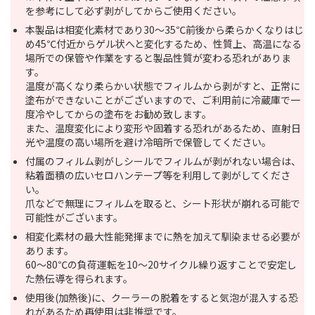
を参考にして必ず剥がしてからご使用ください。
本製品は相変化素材であり30～35℃前後から柔らかくなりはじ
め45℃付近からゲル状へと変化するため、性質上、高温になる
場所での保管や作業をすると製品性質が変わる恐れがありま
す。
温度が高くなり柔らかい状態でフィルムから剥がすと、正常に
塗布ができないことがございますので、ご利用前に冷蔵庫で一
度冷やしてからの塗布をお勧め致します。
また、温度変化により変形や固着する恐れがあるため、直射日
光や温度の高い場所を避け冷暗所で保管してください。
付属のフィルム剥がしシールでフィルムが剥がれない場合は、
粘着面積の広いセロハンテープ等を利用して剥がしてくださ
い。
爪などで無理にフィルムを取ると、シート形状が崩れる可能で
可能性がございます。
相変化素材の最大性能発揮までに熱を加えて馴染ませる必要が
あります。
60～80℃の負荷運転を10～20サイクル繰り返すことで安定し
た熱伝導を得られます。
使用後(加熱後)に、クーラーの脱着をすると気泡が混入する恐
れがあるため再使用は非推奨です。