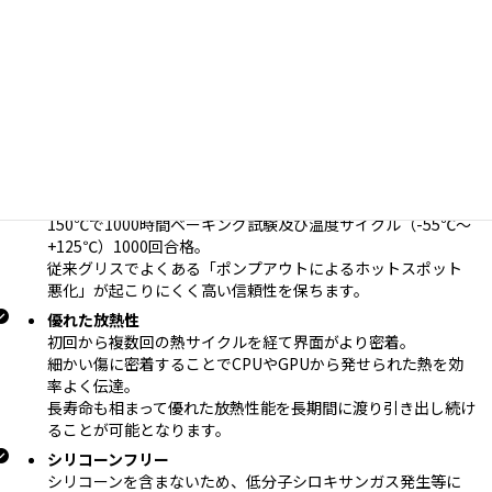
超高熱伝導性相変化素材
PCM(相変化素材)のパイオニアであるHoneywell純正/製造。
４５℃前後から固体が液状化(ゲル化)し、優れた界面濡れ性と
極めて低い接触抵抗を実現。
液体金属と違い液状化しても垂れにくく、特に高負荷(高
TDP)CPU/GPU使用に最適。
PCM
(相変化素材)
は非導電・長寿命・高性能
を求めるユーザー
にとって最良の選択肢となりえます。
優れた長期信頼性(工業グレード)
150℃で1000時間ベーキング試験及び温度サイクル（-55℃〜
+125℃）1000回合格。
従来グリスでよくある「ポンプアウトによるホットスポット
悪化」が起こりにくく高い信頼性を保ちます。
優れた放熱性
初回から複数回の熱サイクルを経て界面がより密着。
細かい傷に密着することでCPUやGPUから発せられた熱を効
率よく伝達。
長寿命も相まって優れた放熱性能を長期間に渡り引き出し続け
ることが可能となります。
シリコーンフリー
シリコーンを含まないため、低分子シロキサンガス発生等に