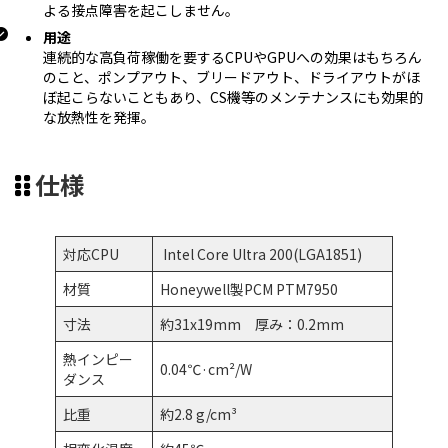
よる接点障害を起こしません。
用途
連続的な高負荷稼働を要するCPUやGPUへの効果はもちろん
のこと、ポンプアウト、ブリードアウト、ドライアウトがほ
ぼ起こらないこともあり、CS機等のメンテナンスにも効果的
な放熱性を発揮。
仕様
対応CPU
Intel Core Ultra 200(LGA1851)
材質
Honeywell製PCM PTM7950
寸法
約31x19mm 厚み：0.2mm
熱インピー
0.04℃·cm²/W
ダンス
比重
約2.8 g/cm³