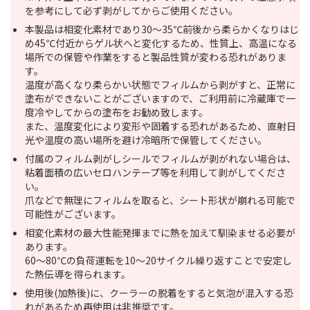
を参考にして必ず剥がしてからご使用ください。
本製品は相変化素材であり30～35℃前後から柔らかくなりはじ
め45℃付近からゲル状へと変化するため、性質上、高温になる
場所での保管や作業をすると製品性質が変わる恐れがありま
す。
温度が高くなり柔らかい状態でフィルムから剥がすと、正常に
塗布ができないことがございますので、ご利用前に冷蔵庫で一
度冷やしてからの塗布をお勧め致します。
また、温度変化により変形や固着する恐れがあるため、直射日
光や温度の高い場所を避け冷暗所で保管してください。
付属のフィルム剥がしシールでフィルムが剥がれない場合は、
粘着面積の広いセロハンテープ等を利用して剥がしてくださ
い。
爪などで無理にフィルムを取ると、シート形状が崩れる可能で
可能性がございます。
相変化素材の最大性能発揮までに熱を加えて馴染ませる必要が
あります。
60～80℃の負荷運転を10～20サイクル繰り返すことで安定し
た熱伝導を得られます。
使用後(加熱後)に、クーラーの脱着をすると気泡が混入する恐
れがあるため再使用は非推奨です。