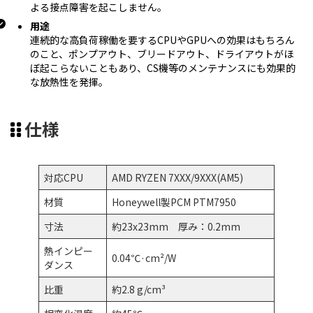
よる接点障害を起こしません。
用途
連続的な高負荷稼働を要するCPUやGPUへの効果はもちろん
のこと、ポンプアウト、ブリードアウト、ドライアウトがほ
ぼ起こらないこともあり、CS機等のメンテナンスにも効果的
な放熱性を発揮。
仕様
対応CPU
AMD RYZEN 7XXX/9XXX(AM5)
材質
Honeywell製PCM PTM7950
寸法
約23x23mm 厚み：0.2mm
熱インピー
0.04℃·cm²/W
ダンス
比重
約2.8 g/cm³