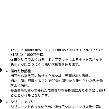
超高熱伝導性相変化素材
PCM(相変化素材)のパイオニアであるHoneywell純正/製造。
４５℃前後から固体が液状化(ゲル化)し、優れた界面濡れ性と
極めて低い接触抵抗を実現。
液体金属と違い液状化しても垂れにくく、特に高負荷(高
TDP)CPU/GPU使用に最適。
PCM
(相変化素材)
は非導電・長寿命・高性能
を求めるユーザー
にとって最良の選択肢となりえます。
優れた長期信頼性(工業グレード)
150℃で1000時間ベーキング試験及び温度サイクル（-55℃〜
+125℃）1000回合格。
従来グリスでよくある「ポンプアウトによるホットスポット
悪化」が起こりにくく高い信頼性を保ちます。
優れた放熱性
初回から複数回の熱サイクルを経て界面がより密着。
細かい傷に密着することでCPUやGPUから発せられた熱を効
率よく伝達。
長寿命も相まって優れた放熱性能を長期間に渡り引き出し続け
ることが可能となります。
シリコーンフリー
シリコーンを含まないため、低分子シロキサンガス発生等に