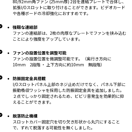
80/92mm角ファン (25mm厚) 2台を連結プレートで合体し、
拡張I/Oスロットに取り付けることができます。ビデオカード
や各種ボードの冷却強化におすすめです。
強靱な連結部
ファンの連結部は、2枚の肉厚なプレートでファンを挟み込む
ことにより強度をアップしています。
ファンの設置位置を調整可能
ファンの設置位置を微調整可能です。（奥行き方向に
10mm 2段階 ・ 上下方向に約10mm 無段階）
防振固定金具搭載
I/Oスロットパネル上部のネジ止めだけでなく、パネル下部に
振動吸収ワッシャを採用した防振固定金具を追加しました。
２点でしっかり固定されるため、ビビリ音発生を効果的に抑
えることができます。
脱落防止機構
スロットカバー固定穴を切り欠き形状から丸穴にすること
で、ずれて脱落する可能性を無くしました。