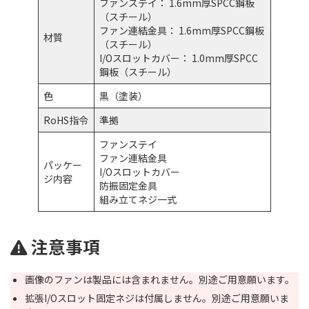
ファンステイ： 1.6mm厚SPCC鋼板
（スチール）
ファン連結金具： 1.6mm厚SPCC鋼板
材質
（スチール）
I/Oスロットカバー： 1.0mm厚SPCC
鋼板（スチール）
色
黒（塗装）
RoHS指令
準拠
ファンステイ
ファン連結金具
パッケー
I/Oスロットカバー
ジ内容
防振固定金具
組み立てネジ一式
注意事項
画像のファンは製品には含まれません。別途ご用意願います。
拡張I/Oスロット固定ネジは付属しません。別途ご用意願いま