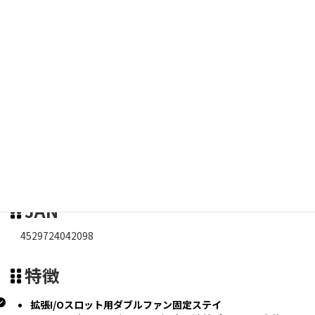
メーカー
長尾製作所 職人シリーズ
商品名
PCIスロット用92/80mmファンステイ PRO
JAN
4529724042098
特徴
拡張I/Oスロット用ダブルファン固定ステイ