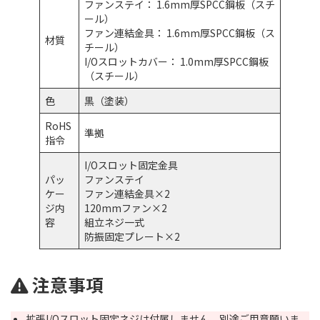
ファンステイ： 1.6mm厚SPCC鋼板（スチ
ール）
ファン連結金具： 1.6mm厚SPCC鋼板（ス
材質
チール）
I/Oスロットカバー： 1.0mm厚SPCC鋼板
（スチール）
色
黒（塗装）
RoHS
準拠
指令
I/Oスロット固定金具
パッ
ファンステイ
ケー
ファン連結金具×2
ジ内
120mmファン×2
容
組立ネジ一式
防振固定プレート×2
注意事項
拡張I/Oスロット固定ネジは付属しません。別途ご用意願いま