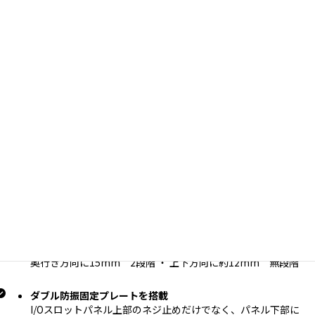
軸受）搭載で低ノイズ・低振動を実現しました。
2スロット使用でガッチリ固定
拡張スロット2スロット分を使用することでガッチリと固定
し、ネジ緩みや微振動を効果的に抑えます。
ファンステイの垂れ下がりを極限まで防止する精密加工
ファンの重量を考慮し、あえてファン固定部の角度を高い加
工精度で90度よりわずかに多くひらく事で、ファン設置時に
垂れ下がりを抑え水平に近い設置を実現しました。
強靱な連結部
ファンの連結部は、2枚の肉厚なプレートでファンを挟み込む
ことにより強度をアップしています。
ケース環境に合わせてファンの取付位置を左右･前後で微調整
可能
奥行き方向に15mm 2段階 ・ 上下方向に約12mm 無段階
ダブル防振固定プレートを搭載
I/Oスロットパネル上部のネジ止めだけでなく、パネル下部に