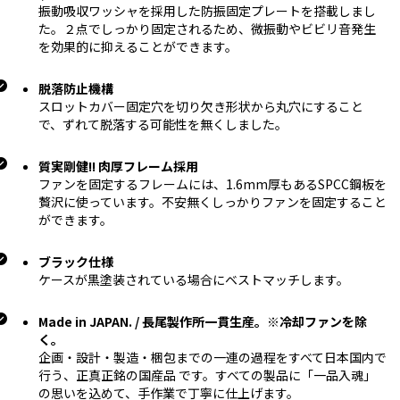
振動吸収ワッシャを採用した防振固定プレートを搭載しまし
た。２点でしっかり固定されるため、微振動やビビリ音発生
を効果的に抑えることができます。
脱落防止機構
スロットカバー固定穴を切り欠き形状から丸穴にすること
で、ずれて脱落する可能性を無くしました。
質実剛健!! 肉厚フレーム採用
ファンを固定するフレームには、1.6mm厚もあるSPCC鋼板を
贅沢に使っています。不安無くしっかりファンを固定すること
ができます。
ブラック仕様
ケースが黒塗装されている場合にベストマッチします。
Made in JAPAN. / 長尾製作所一貫生産。※冷却ファンを除
く。
企画・設計・製造・梱包までの一連の過程をすべて日本国内で
行う、正真正銘の国産品 です。すべての製品に「一品入魂」
の思いを込めて、手作業で丁寧に仕上げます。