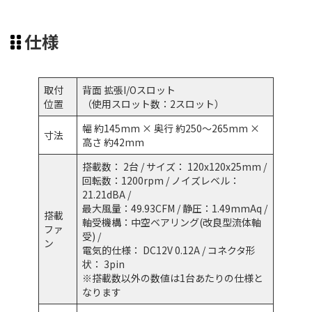
仕様
取付
背面 拡張I/Oスロット
位置
（使用スロット数：2スロット）
幅 約145mm × 奥行 約250～265mm ×
寸法
高さ 約42mm
搭載数： 2台 / サイズ： 120x120x25mm /
回転数：1200rpm / ノイズレベル：
21.21dBA /
最大風量：49.93CFM / 静圧：1.49mmAq /
搭載
軸受機構：中空ベアリング(改良型流体軸
ファ
受) /
ン
電気的仕様： DC12V 0.12A / コネクタ形
状： 3pin
※搭載数以外の数値は1台あたりの仕様と
なります