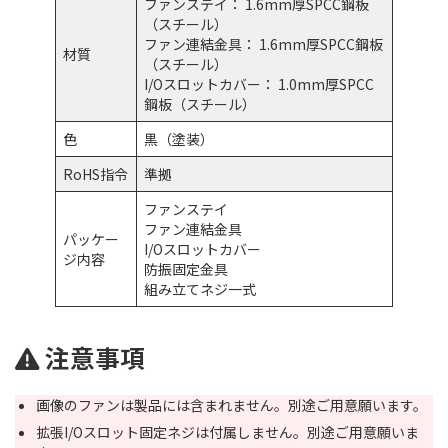
ファンステイ： 1.6mm厚SPCC鋼板
（スチール）
ファン連結金具： 1.6mm厚SPCC鋼板
材質
（スチール）
I/Oスロットカバー： 1.0mm厚SPCC
鋼板（スチール）
色
黒（塗装）
RoHS指令
準拠
ファンステイ
ファン連結金具
パッケー
I/Oスロットカバー
ジ内容
防振固定金具
組み立てネジ一式
注意事項
画像のファンは製品には含まれません。別途ご用意願います。
拡張I/Oスロット固定ネジは付属しません。別途ご用意願いま