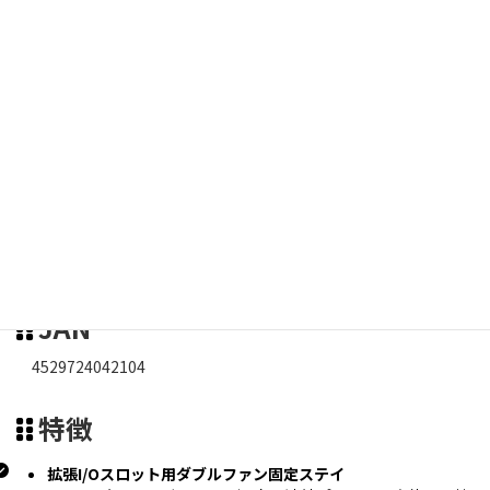
メーカー
長尾製作所 職人シリーズ
商品名
PCIスロット用120mmファンステイ PRO
JAN
4529724042104
特徴
拡張I/Oスロット用ダブルファン固定ステイ