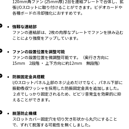
120mm角ファン (25mm厚) 2台を連結プレートで合体し、拡
張I/Oスロットに取り付けることができます。ビデオカードや
各種ボードの冷却強化におすすめです。
強靱な連結部
ファンの連結部は、2枚の肉厚なプレートでファンを挟み込む
ことにより強度をアップしています。
ファンの設置位置を調整可能
ファンの設置位置を微調整可能です。（奥行き方向に
15mm 2段階 ・ 上下方向に約12mm 無段階）
防振固定金具搭載
I/Oスロットパネル上部のネジ止めだけでなく、パネル下部に
振動吸収ワッシャを採用した防振固定金具を追加しました。
２点でしっかり固定されるため、ビビリ音発生を効果的に抑
えることができます。
脱落防止機構
スロットカバー固定穴を切り欠き形状から丸穴にすること
で、ずれて脱落する可能性を無くしました。