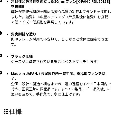
冷却性と静音性を両立した80mmファン[X-FAN：RDL8015S]
を搭載!!
弊社が正規代理店を務める安心品質のX-FANブランドを採用し
ました。軸受には中空ベアリング（改良型流体軸受）を搭載
で低ノイズ・低振動を実現しています。
質実剛健な造り
肉厚フレーム採用で不安無く、しっかりと筐体に固定できま
す。
ブラック仕様
ケースが黒塗装されている場合にベストマッチします。
Made in JAPAN. / 長尾製作所一貫生産。※冷却ファンを除
く。
企画・設計・製造・梱包までの一連の過程をすべて日本国内で
行う、正真正銘の国産品です。すべての製品に「一品入魂」の
思いを込めて、手作業で丁寧に仕上げます。
仕様