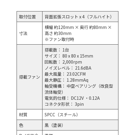
取付位置
背面拡張スロット x 4（フルハイト）
横幅 約120mm × 奥行 約80mm ×
寸法
高さ 約30mm
※ファン取付時
搭載数： 1台
サイズ： 80 x 80 x 15mm
回転数： 2,000rpm
ノイズレベル： 21.6dBA
最大風量： 23.02CFM
搭載ファン
最大静圧： 1.28mmAq
軸受機構： 中空ベアリング（改良型
流体軸受）
電気的仕様： DC12V ・0.12A
コネクタ形状： 3pin
材質
SPCC（スチール）
色
黒（塗装）