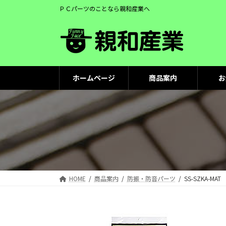
コ
ナ
ＰＣパーツのことなら親和産業へ
ン
ビ
テ
ゲ
ン
ー
ツ
シ
へ
ョ
ス
ン
ホームページ
商品案内
お
キ
に
ッ
移
プ
動
HOME
商品案内
防振・防音パーツ
SS-SZKA-MAT