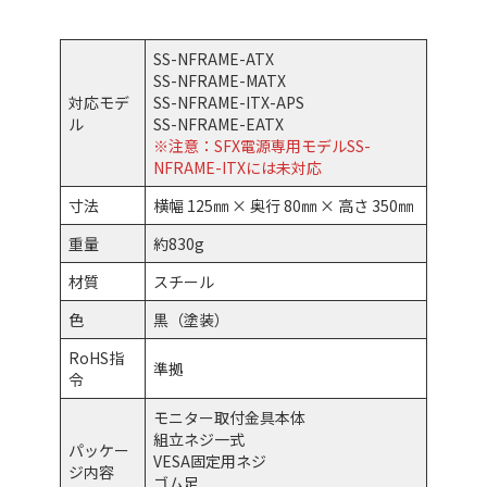
SS-NFRAME-ATX
SS-NFRAME-MATX
対応モデ
SS-NFRAME-ITX-APS
ル
SS-NFRAME-EATX
※注意：SFX電源専用モデルSS-
NFRAME-ITXには未対応
寸法
横幅 125㎜ × 奥行 80㎜ × 高さ 350㎜
重量
約830g
材質
スチール
色
黒（塗装）
RoHS指
準拠
令
モニター取付金具本体
組立ネジ一式
パッケー
VESA固定用ネジ
ジ内容
ゴム足