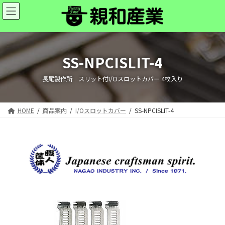
コ
ナ
ン
ビ
テ
ゲ
ン
ー
ツ
シ
へ
ョ
SS-NPCISLIT-4
ス
ン
キ
に
長尾製作所 スリット付I/Oスロットカバー 4枚入り
ッ
移
プ
動
HOME
商品案内
I/Oスロットカバー
SS-NPCISLIT-4