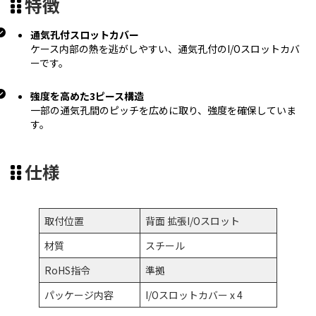
特徴
通気孔付スロットカバー
ケース内部の熱を逃がしやすい、通気孔付のI/Oスロットカバ
ーです。
強度を高めた3ピース構造
一部の通気孔間のピッチを広めに取り、強度を確保していま
す。
仕様
取付位置
背面 拡張I/Oスロット
材質
スチール
RoHS指令
準拠
パッケージ内容
I/Oスロットカバー x 4