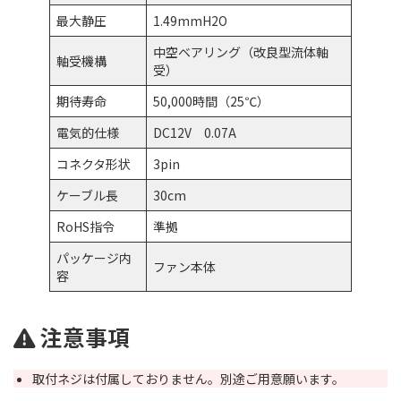
最大静圧
1.49mmH2O
中空ベアリング（改良型流体軸
軸受機構
受）
期待寿命
50,000時間（25℃）
電気的仕様
DC12V 0.07A
コネクタ形状
3pin
ケーブル長
30cm
RoHS指令
準拠
パッケージ内
ファン本体
容
注意事項
取付ネジは付属しておりません。別途ご用意願います。