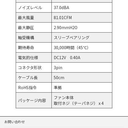
ノイズレベル
37.0dBA
最大風量
81.01CFM
最大静圧
2.90mmH2O
軸受機構
スリーブベアリング
期待寿命
30,000時間（45℃）
電気的仕様
DC12V 0.40A
コネクタ形状
3pin
ケーブル長
50cm
RoHS指令
準拠
ファン本体
パッケージ内容
取付ネジ（テーパネジ） x 4
お問い合わせ