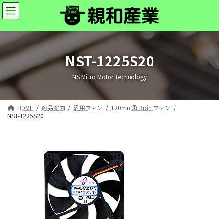
コ
ナ
ン
ビ
テ
ゲ
ン
ー
ツ
シ
へ
ョ
NST-1225S20
ス
ン
キ
に
NS Micro Motor Technology
ッ
移
プ
動
HOME
商品案内
汎用ファン
120mm角 3pin ファン
NST-1225S20