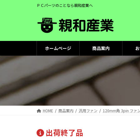
コ
ナ
ＰＣパーツのことなら親和産業へ
ン
ビ
テ
ゲ
ン
ー
ツ
シ
へ
ョ
ス
ン
ホームページ
商品案内
お
キ
に
ッ
移
プ
動
HOME
商品案内
汎用ファン
120mm角 3pin ファ
出荷終了品