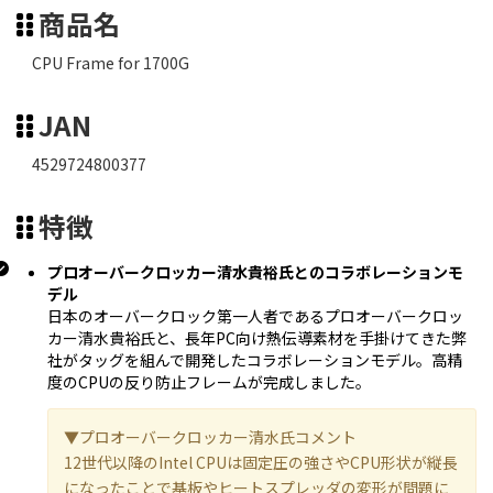
商品名
CPU Frame for 1700G
JAN
4529724800377
特徴
プロオーバークロッカー清水貴裕氏とのコラボレーションモ
デル
日本のオーバークロック第一人者であるプロオーバークロッ
カー清水貴裕氏と、長年PC向け熱伝導素材を手掛けてきた弊
社がタッグを組んで開発したコラボレーションモデル。高精
度のCPUの反り防止フレームが完成しました。
▼プロオーバークロッカー清水氏コメント
12世代以降のIntel CPUは固定圧の強さやCPU形状が縦長
になったことで基板やヒートスプレッダの変形が問題に