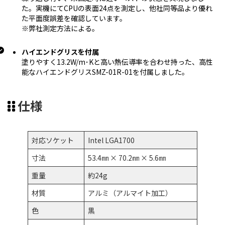
た。実機にてCPUの表面24点を測定し、他社同等品より優れ
た平面度誤差を確認しています。
※弊社測定方法による。
ハイエンドグリスを付属
塗りやすく13.2W/m･Kと高い熱伝導率を合わせ持った、高性
能なハイエンドグリスSMZ-01R-01を付属しました。
仕様
対応ソケット
Intel LGA1700
寸法
53.4㎜ × 70.2㎜ × 5.6㎜
重量
約24g
材質
アルミ（アルマイト加工）
色
黒