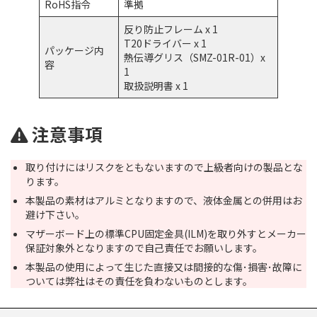
RoHS指令
準拠
反り防止フレーム x 1
T20ドライバー x 1
パッケージ内
熱伝導グリス（SMZ-01R-01）x
容
1
取扱説明書 x 1
注意事項
取り付けにはリスクをともないますので上級者向けの製品とな
ります。
本製品の素材はアルミとなりますので、液体金属との併用はお
避け下さい。
マザーボード上の標準CPU固定金具(ILM)を取り外すとメーカー
保証対象外となりますので自己責任でお願いします。
本製品の使用によって生じた直接又は間接的な傷･損害･故障に
ついては弊社はその責任を負わないものとします。