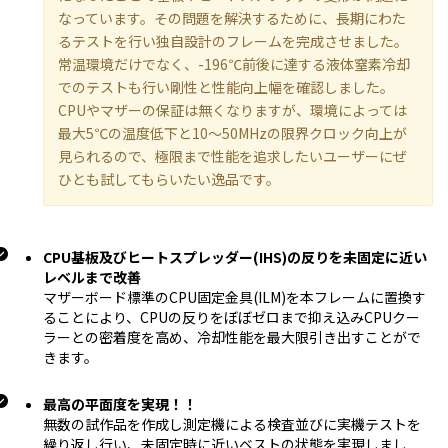
なっています。その問題を解決するために、長期にわた
るテストを行い独自設計のフレームを完成させました。
常温環境だけでなく、-196℃前後に達する液体窒素冷却
でのテストも行い剛性と性能向上幅を確認しました。
CPUやマザーの保証は無くなりますが、環境によっては
最大5℃の温度低下と10～50MHzの限界クロック向上が
見られるので、極限まで性能を追求したいユーザーにぜ
ひとも試してもらいたい逸品です。
CPU基板及びヒートスプレッダー(IHS)の反りを未固定に近い
レベルまで改善
マザーボード標準のCPU固定金具(ILM)を本フレームに置換す
ることにより、CPUの反りをぼぼゼロまで抑え込みCPUクー
ラーとの密着度を高め、冷却性能を最大限引き出すことがで
きます。
最高の平面度を実現！！
無数の試作品を作成し測定機による検査並びに実機テストを
繰り返し行い、未固定時に近いベストの状態を実現しまし