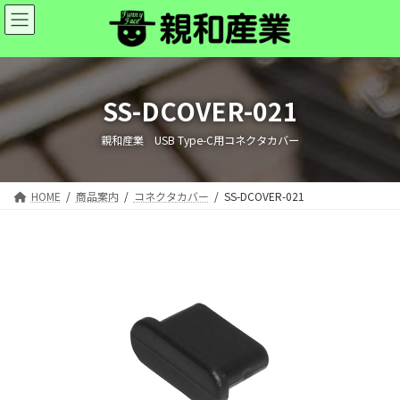
コ
ナ
ン
ビ
テ
ゲ
ン
ー
ツ
シ
へ
ョ
SS-DCOVER-021
ス
ン
キ
に
親和産業 USB Type-C用コネクタカバー
ッ
移
プ
動
HOME
商品案内
コネクタカバー
SS-DCOVER-021