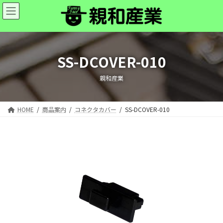
コ
ナ
ン
ビ
テ
ゲ
ン
ー
ツ
シ
へ
ョ
SS-DCOVER-010
ス
ン
キ
に
親和産業
ッ
移
プ
動
HOME
商品案内
コネクタカバー
SS-DCOVER-010