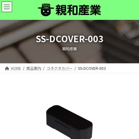
コ
ナ
ン
ビ
テ
ゲ
ン
ー
ツ
シ
へ
ョ
SS-DCOVER-003
ス
ン
キ
に
親和産業
ッ
移
プ
動
HOME
商品案内
コネクタカバー
SS-DCOVER-003