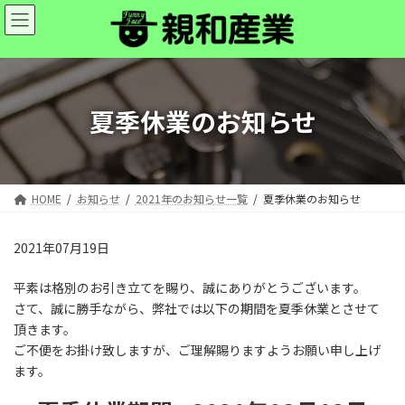
コ
ナ
ン
ビ
テ
ゲ
ン
ー
ツ
シ
へ
ョ
夏季休業のお知らせ
ス
ン
キ
に
ッ
移
プ
動
HOME
お知らせ
2021年のお知らせ一覧
夏季休業のお知らせ
2021年07月19日
平素は格別のお引き立てを賜り、誠にありがとうございます。
さて、誠に勝手ながら、弊社では以下の期間を夏季休業とさせて
頂きます。
ご不便をお掛け致しますが、ご理解賜りますようお願い申し上げ
ます。